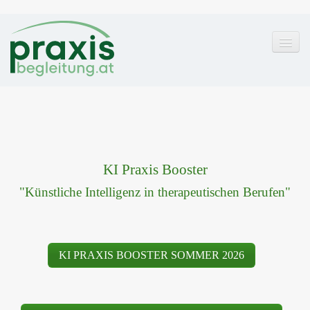
Home
KI
KI Praxis Booster
KI Webinare
"Künstliche Intelligenz in therapeutischen Berufen"
KI-Check
KI-Content
KI-Aquise
KI PRAXIS BOOSTER SOMMER 2026
KI-Beratung
KI-Website